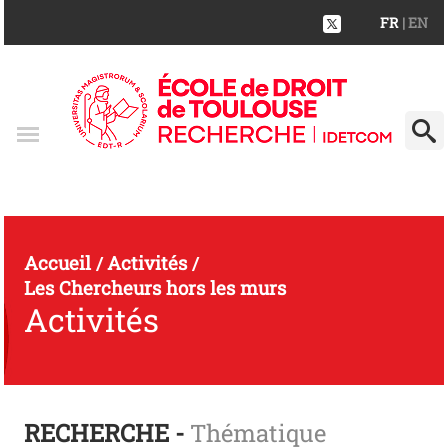
FR
| EN
Accueil
Activités
/
/
Les Chercheurs hors les murs
Activités
RECHERCHE -
Thématique