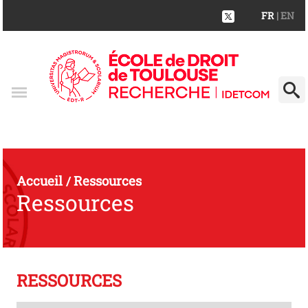
FR
| EN
Accueil
Ressources
/
Ressources
RESSOURCES