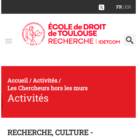
FR
| EN
Accueil
Activités
/
/
Les Chercheurs hors les murs
Activités
RECHERCHE, CULTURE -