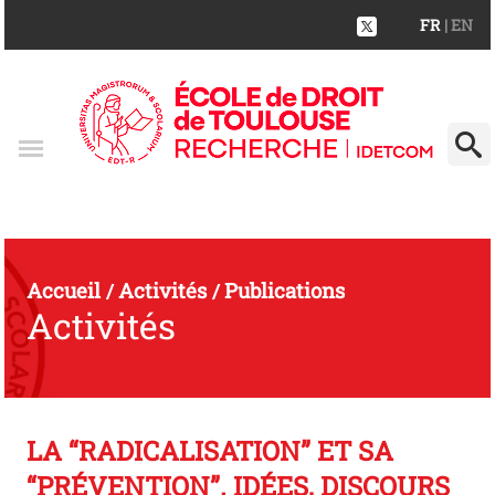
FR
| EN
Accueil
Activités
Publications
/
/
Activités
LA “RADICALISATION” ET SA
“PRÉVENTION”. IDÉES, DISCOURS