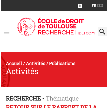
FR
| EN
Accueil
Activités
Publications
/
/
Activités
RECHERCHE -
Thématique
RETOUR SUR LE RAPPORT DE LA