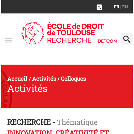
FR
| EN
Accueil
Activités
Colloques
/
/
Activités
RECHERCHE -
Thématique
INNOVATION, CRÉATIVITÉ ET