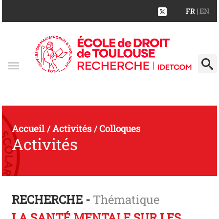
FR
| EN
Accueil
Activités
Colloques
/
/
Activités
RECHERCHE -
Thématique
LA SANTÉ MENTALE SUR LES