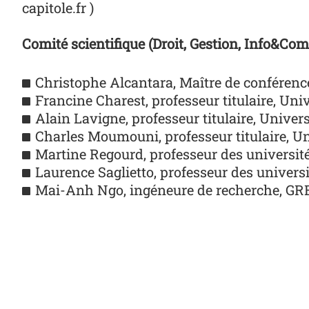
capitole.fr )
Comité scientifique
(Droit,
G
estion,
I
nfo&
C
om
Christophe Alcantara, Maître de conféren
Francine Charest, profess
eur titulaire, Uni
Alain Lavigne, professeur
titula
i
re,
U
nivers
Charles Moumouni,
professeur titulaire,
Un
Martine Regourd, professeur des universit
Laurence Saglietto,
professeur des universi
Mai-
Anh Ngo, ingéneure de recherche, G