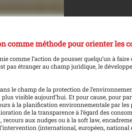
tation comme méthode pour orienter les
inie comme l’action de pousser quelqu’un à fair
n’est pas étranger au champ juridique, le développ
ans le champ de la protection de l’environnement
plus visible aujourd’hui. Et pour cause, pour par
cours à la planification environnementale par les
lioration de la transparence à l’égard des conso
x, recours aux
nudges
ou à la
soft law
, encadremen
ntervention (international, européen, national et 