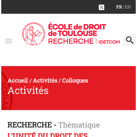
FR
| EN
Accueil
Activités
Colloques
/
/
Activités
RECHERCHE -
Thématique
L'UNITÉ DU DROIT DES