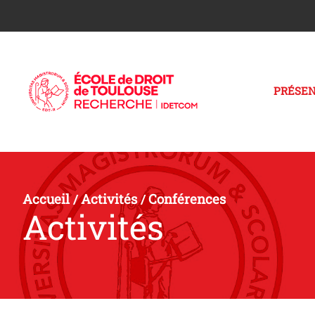
PRÉSEN
Accueil
Activités
Conférences
/
/
Activités