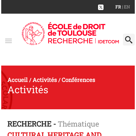
FR
| EN
Accueil
Activités
Conférences
/
/
Activités
RECHERCHE -
Thématique
CULTURAL HERITAGE AND