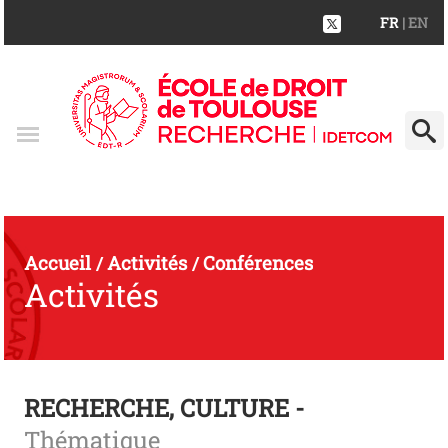
FR
| EN
Accueil
Activités
Conférences
/
/
Activités
RECHERCHE, CULTURE -
Thématique