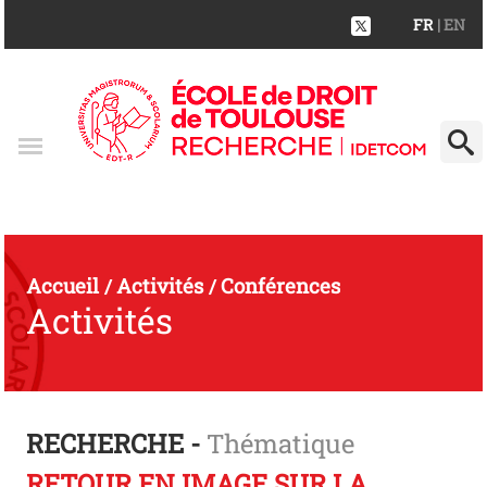
FR
| EN
Accueil
Activités
Conférences
/
/
Activités
RECHERCHE -
Thématique
RETOUR EN IMAGE SUR LA