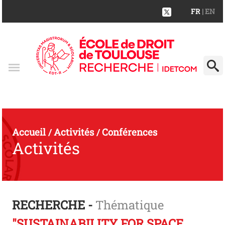
FR
| EN
Accueil
Activités
Conférences
/
/
Activités
RECHERCHE -
Thématique
"SUSTAINABILITY FOR SPACE,