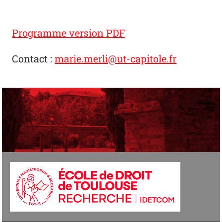
Programme version PDF
Contact :
marie.merli@ut-capitole.fr