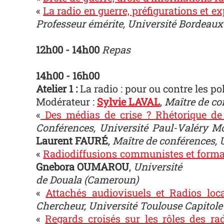
«
La radio en guerre, préfigurations et e
Professeur émérite, Université Bordeau
12h00 - 14h00
Repas
14h00 - 16h00
Atelier 1 :
La radio : pour ou contre les pol
Modérateur :
Sylvie LAVAL
,
Maître de co
«
Des médias de crise ? Rhétorique de 
Conférences, Université Paul-Valéry Mo
Laurent FAURÉ
,
Maître de conférences, 
«
Radiodiffusions communistes et format
Gnebora OUMAROU
,
Université
de Douala (Cameroun)
«
Attachés audiovisuels et Radios loca
Chercheur, Université Toulouse Capitole
«
Regards croisés sur les rôles des r