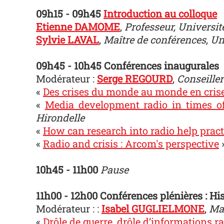
09h15 - 09h45
Introduction au colloque
Etienne DAMOME
,
Professeur, Universi
Sylvie LAVAL
,
Maître de conférences, Un
09h45 - 10h45 Conférences inaugurales
Modérateur :
Serge REGOURD
,
Conseiller
«
Des crises du monde au monde en crise
«
Media development radio in times of
Hirondelle
«
How can research into radio help pract
«
Radio and crisis : Arcom's perspective
10h45 - 11h00
Pause
11h00 - 12h00 Conférences plénières : Hi
Modérateur : :
Isabel GUGLIELMONE
,
Maî
«
Drôle de guerre, drôle d’informations r