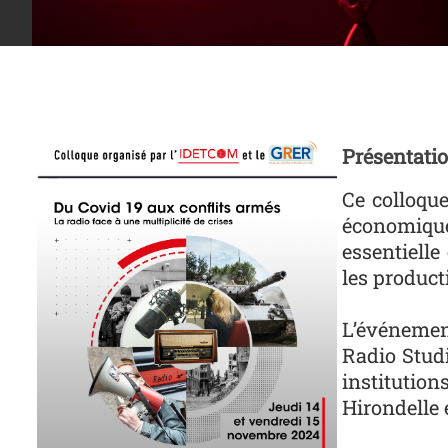
Affiche rad
Présentatio
Ce colloque
économiques
essentielle
les product
L’événemen
Radio Stud
institutio
Hirondelle 