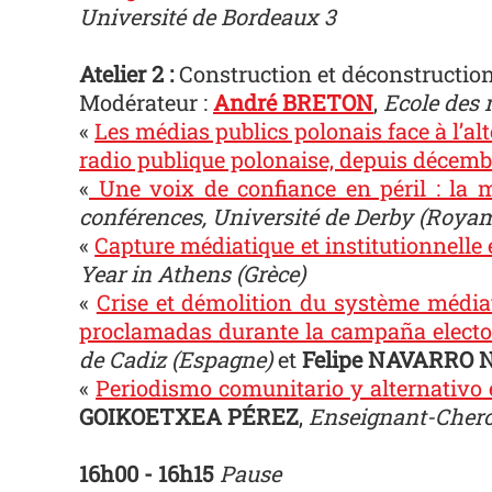
Université de Bordeaux 3
Atelier 2 :
Construction et déconstruction 
Modérateur :
André BRETON
,
Ecole des 
«
Les médias publics polonais face à l’alt
radio publique polonaise, depuis décemb
«
Une voix de confiance en péril : la m
conférences, Université de Derby (Roya
«
Capture médiatique et institutionnelle et
Year in Athens (Grèce)
«
Crise et démolition du système médiat
proclamadas durante la campaña electo
de Cadiz (Espagne)
et
Felipe NAVARRO 
«
Periodismo comunitario y alternativo en
GOIKOETXEA PÉREZ
,
Enseignant-Cherc
16h00 - 16h15
Pause