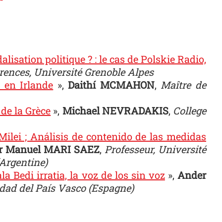
lisation politique ? : le cas de Polskie Radio,
rences, Université Grenoble Alpes
 en Irlande
»,
Daithí MCMAHON
,
Maître de
 de la Grèce
»,
Michael NEVRADAKIS
,
College
Milei ; Análisis de contenido de las medidas
or Manuel MARI SAEZ
,
Professeur, Université
Argentine)
a Bedi irratia, la voz de los sin voz
»,
Ander
dad del País Vasco (Espagne)