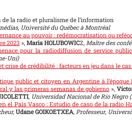
de la radio et pluralisme de l’information
médias, Université du Québec à Montréal
ernance au pouvoir : redémocratisation ou reféoda
re 2023
»,
Maria HOLUBOWIC
Z,
Maître des confé
enace pour la radiodiffusion de service public
me-Uni)
 crise de crédibilité : facteurs en jeu dans le cas
ique public et citoyen en Argentine à l’époque 
ral y las primeras semanas de gobierno
»,
Víct
NICOLETTI
,
Universidad Nacional de Río Negro (
 el País Vasco : Estudio de caso de la radio Hal
heur,
Udane GOIKOETXEA
,
Professeur
,
Universi