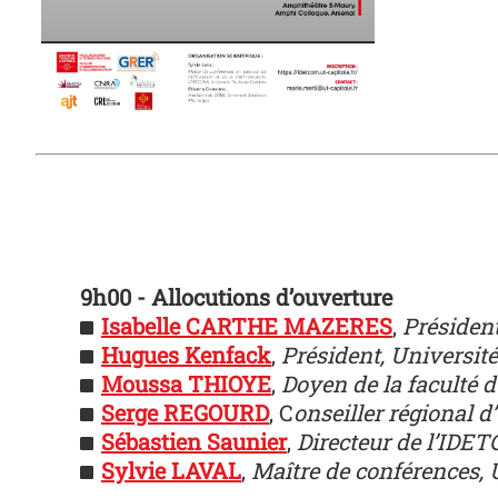
9h00 - Allocutions d’ouverture
Isabelle CARTHE MAZERES
,
Président
Hugues Kenfack
,
Président, Universit
Moussa THIOYE
,
Doyen de la faculté 
Serge REGOURD
, C
onseiller régional 
Sébastien Saunier
,
Directeur de l’IDE
Sylvie LAVAL
,
Maître de conférences,