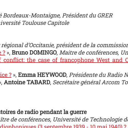
té Bordeaux-Montaigne, Président du GRER
iversité Toulouse Capitole
 régional d’Occitanie, président de la commissio
 ?
»,
Bruno DOMINGO
,
Maitre de conférences, Un
 conflict: the case of francophone West and C
ice ?
»,
Emma HEYWOOD
,
Présidente du Radio 
»,
Antoine TABARD
,
Secrétaire général Arcom T
stoires de radio pendant la guerre
tre de conférences, Université de Technologie 
adiophoniques (3 septembre 1939 - 10 mai 1940) ?