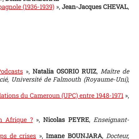
spagnole (1936-1939)
»,
Jean-Jacques CHEVAL
,
Podcasts
»,
Natalia OSORIO RUIZ
,
Maître de
cié, Université de Falmouth (Royaume-Uni)
,
ulations du Cameroun (UPC) entre 1948-1971
»,
n Afrique ?
»,
Nicolas PEYRE
,
Enseignant-
ps de crises
»,
Imane BOUNJARA
,
Docteur,