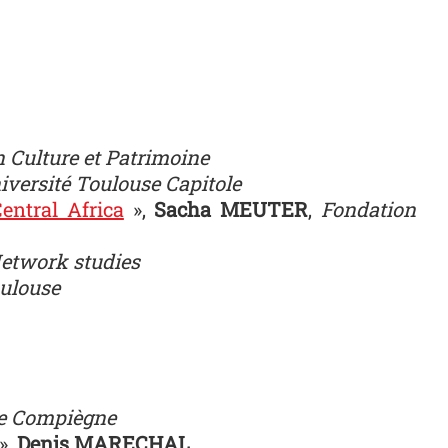
n Culture et Patrimoine
iversité Toulouse Capitole
entral Africa
»,
Sacha MEUTER
,
Fondation
Network studies
oulouse
de Compiègne
»,
Denis MARECHAL