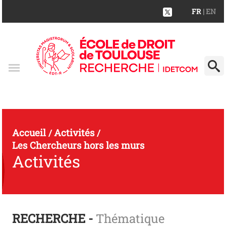
FR
| EN
Accueil
Activités
/
/
Les Chercheurs hors les murs
Activités
RECHERCHE -
Thématique