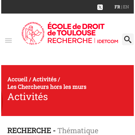
FR
| EN
Accueil
Activités
/
/
Les Chercheurs hors les murs
Activités
RECHERCHE -
Thématique