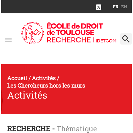
FR
| EN
Accueil
Activités
/
/
Les Chercheurs hors les murs
Activités
RECHERCHE -
Thématique