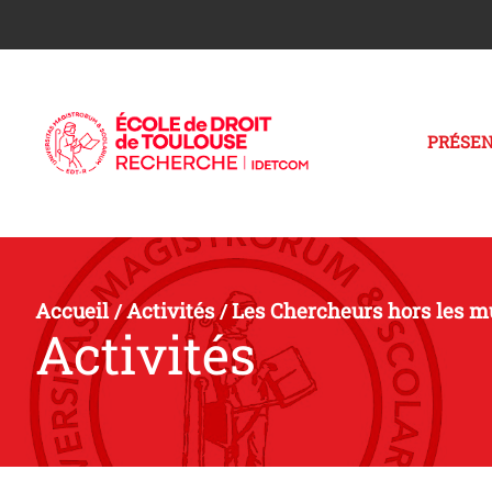
PRÉSEN
Accueil
Activités
Les Chercheurs hors les m
/
/
Activités