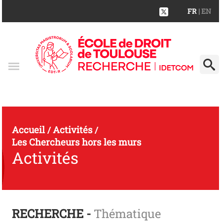
FR
| EN
Accueil
Activités
/
/
Les Chercheurs hors les murs
Activités
RECHERCHE -
Thématique