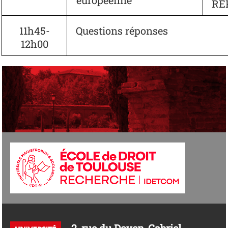
européenne
RE
11h45-
Questions réponses
12h00
2, rue du Doyen-Gabriel-