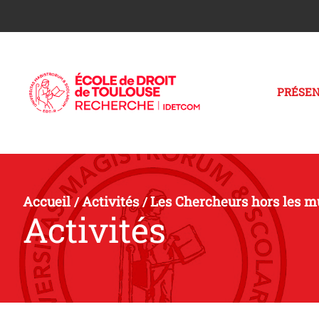
PRÉSEN
Accueil
Activités
Les Chercheurs hors les m
/
/
Activités