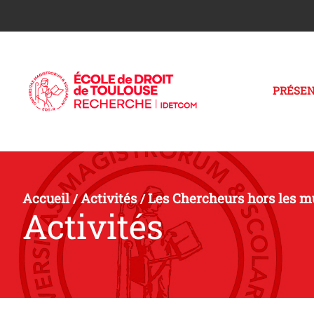
PRÉSEN
Accueil
Activités
Les Chercheurs hors les m
/
/
Activités