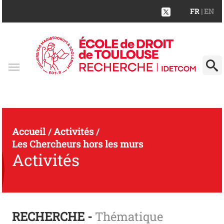
FR
| EN
Accueil
Activités
/
/
Les Chercheurs hors les murs
Activités
RECHERCHE -
Thématique