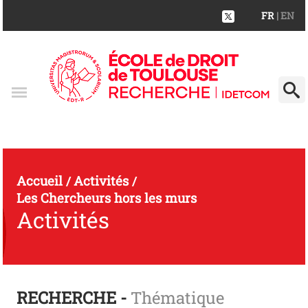
FR
| EN
Accueil
Activités
/
/
Les Chercheurs hors les murs
Activités
RECHERCHE -
Thématique