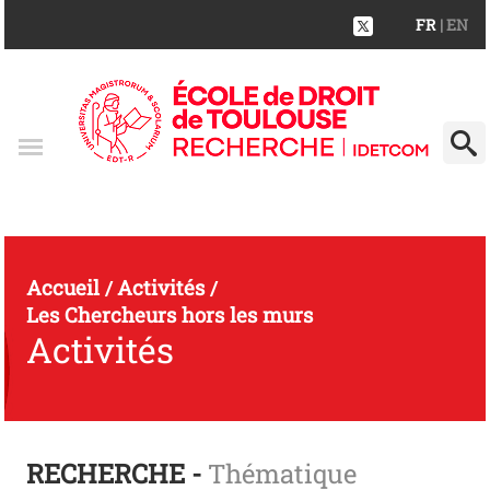
FR
| EN
Accueil
Activités
/
/
Les Chercheurs hors les murs
Activités
RECHERCHE -
Thématique