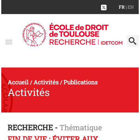
FR
| EN
Accueil
Activités
Publications
/
/
Activités
RECHERCHE -
Thématique
FIN DE VIE : ÉVITER AUX