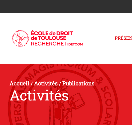
PRÉSEN
Accueil
Activités
Publications
/
/
Activités