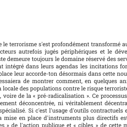
tre le terrorisme s'est profondément transformé 
cteurs autrefois jugés périphériques et le dév
iste demeure toujours le domaine réservé des servi
ent intégré dans leurs agendas les incitations 
e place leur accorde-ton désormais dans cette nou
essaiera de montrer comment, en quelques an
ocale des populations contre le risque terrorist
», voire de la « pré-radicalisation ». Ce processu
lement déconcentrée, ni véritablement décentra
écialisé. Si c'est l'usage d'outils contractuels e
a mise en place d'instruments plus directifs est 
res » de l'action publique et « cibles » de cett