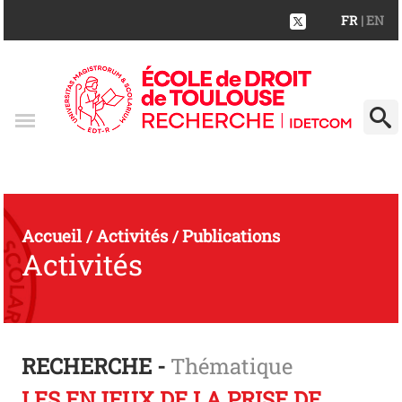
FR
| EN
Accueil
Activités
Publications
/
/
Activités
RECHERCHE -
Thématique
LES ENJEUX DE LA PRISE DE