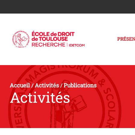
PRÉSEN
Accueil
Activités
Publications
/
/
Activités