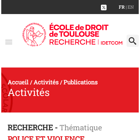
FR
| EN
Accueil
Activités
Publications
/
/
Activités
RECHERCHE -
Thématique
POLICE ET VIOLENCE.