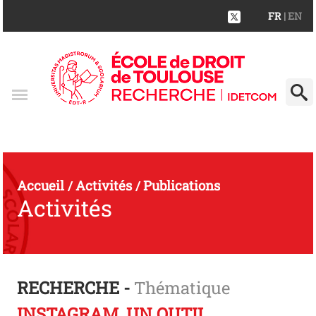
FR
| EN
Accueil
Activités
Publications
/
/
Activités
RECHERCHE -
Thématique
INSTAGRAM, UN OUTIL