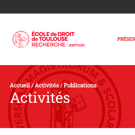
PRÉSEN
Accueil
Activités
Publications
/
/
Activités