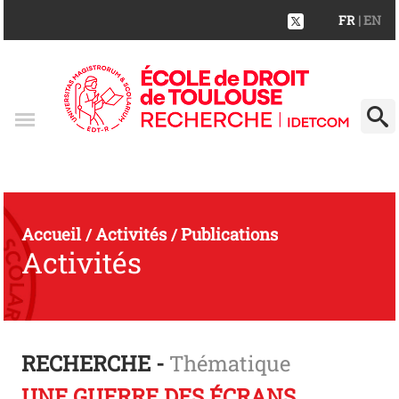
FR
| EN
Accueil
Activités
Publications
/
/
Activités
RECHERCHE -
Thématique
UNE GUERRE DES ÉCRANS.