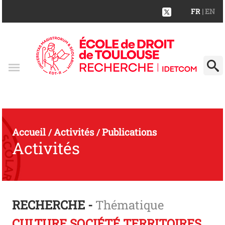
FR
| EN
Accueil
Activités
Publications
/
/
Activités
RECHERCHE -
Thématique
CULTURE SOCIÉTÉ TERRITOIRES.