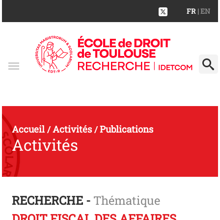
FR
| EN
Accueil
Activités
Publications
/
/
Activités
RECHERCHE -
Thématique
DROIT FISCAL DES AFFAIRES