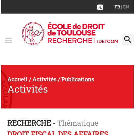
FR
| EN
Accueil
Activités
Publications
/
/
Activités
RECHERCHE -
Thématique
DROIT FISCAL DES AFFAIRES