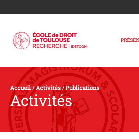
PRÉSEN
Accueil
Activités
Publications
/
/
Activités