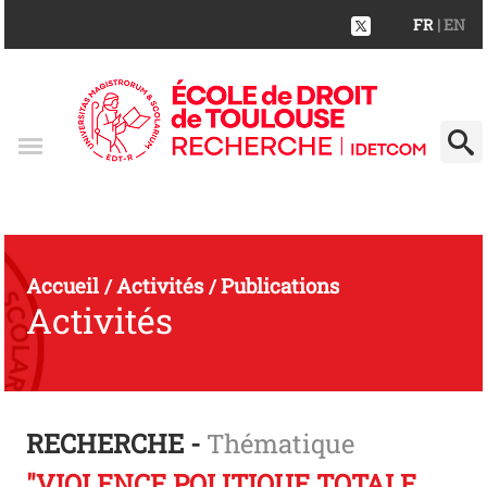
FR
| EN
Accueil
Activités
Publications
/
/
Activités
RECHERCHE -
Thématique
"VIOLENCE POLITIQUE TOTALE,