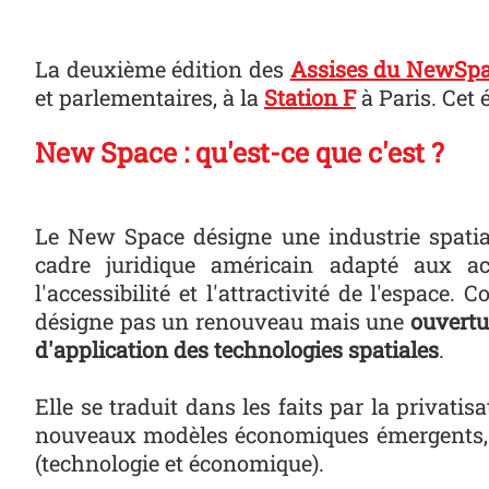
La deuxième édition des
Assises du NewSp
et parlementaires, à la
Station F
à Paris. Cet
New Space : qu'est-ce que c'est ?
Le New Space désigne une industrie spati
cadre juridique américain adapté aux act
l'accessibilité et l'attractivité de l'espace
désigne pas un renouveau mais une
ouvertu
d'application des technologies spatiales
.
Elle se traduit dans les faits par la privatis
nou­veaux mod­èles économiques émer­gents, p
(tech­nolo­gie et économique).