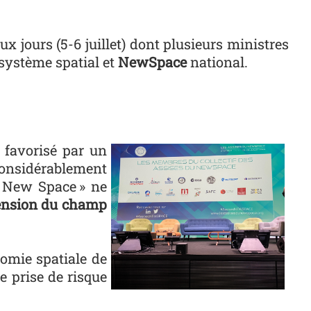
x jours (5-6 juillet) dont plusieurs ministres
système spatial et
NewSpace
national.
Les assises du newspace
t favorisé par un
onsidérablement
 « New Space » ne
tension du champ
onomie spatiale de
e prise de risque