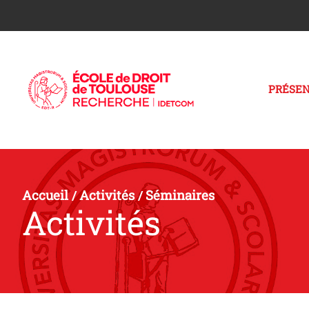
PRÉSEN
Accueil
Activités
Séminaires
/
/
Activités