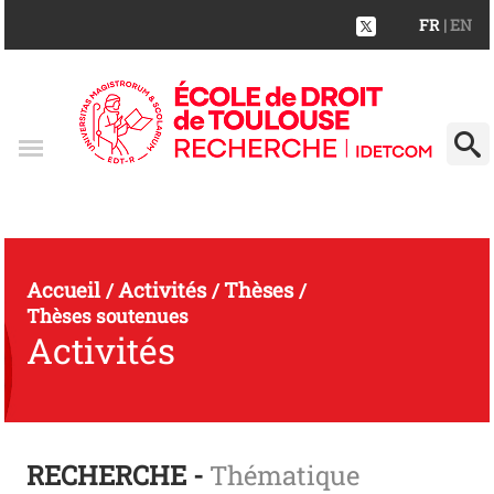
FR
| EN
Accueil
Activités
Thèses
/
/
/
Thèses soutenues
Activités
RECHERCHE -
Thématique