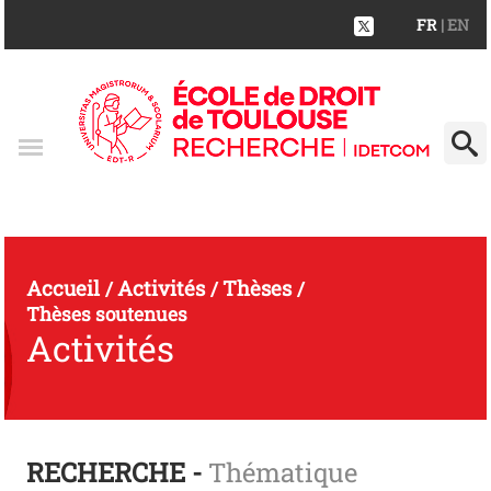
FR
| EN
Accueil
Activités
Thèses
/
/
/
Thèses soutenues
Activités
RECHERCHE -
Thématique