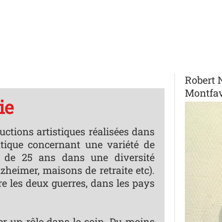
Robert N
Montfav
ie
Photo
uctions artistiques réalisées dans
utique concernant une variété de
s de 25 ans dans une diversité
lzheimer, maisons de retraite etc).
re les deux guerres, dans les pays
uer un rôle dans le soin. Du moins