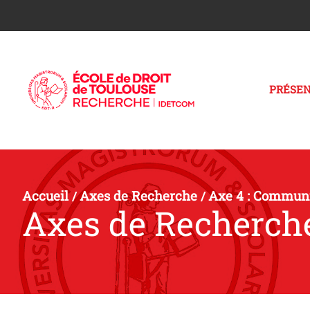
PRÉSEN
Accueil
Axes de Recherche
Axe 4 : Communi
/
/
Axes de Recherch