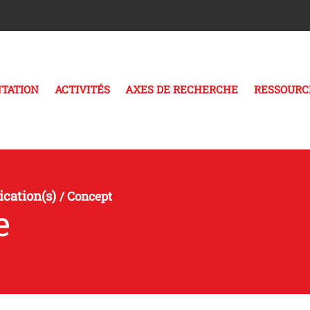
TATION
ACTIVITÉS
AXES DE RECHERCHE
RESSOURC
cation(s)
/
Concept
e