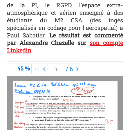
de la PI, le RGPD, l'espace extra-
atmosphérique et aérien enseigné à des
étudiants du M2 CSA (des ingés
spécialisés en codage pour l'aérospatial) à
Paul Sabatier.
Le résultat est commenté
par Alexandre Chazelle sur
son compte
Linkedin
/
6
45 %
1)
Le stagiaire vient de faire fuiter les adresses IP de 999 utilisateurs. S’agit
-
il d’une 
fuite de données personnelles
?
Oui, une fuite d'adresses IP peut être considérée comme une fuite de données personnelles. Les 
adresses IP peuvent être utilisées pour identifier de manière u
nique les appareils connectés à 
Internet, ce qui signifie qu'une fuite d'adresses IP peut potentiellement permettre l'identification 
des utilisateurs concernés. Il est important de prendre des mesures pour sécuriser les données 
personnelles et éviter les f
uites de ce type
.
2)
Le stagiaire exige que l’entreprise supprime toutes les informations personnelles 
le concernant. L’entreprise doit
-
elle 
vraiment
TOUT supprimer
?
Il est important que les entreprises respectent la vie privée des individus et traitent les données 
personnelles  de  manière  responsable.  Si  un  individu  demande  que  toutes  les  informations 
personnelles le concernant soient supprimées, l'e
ntreprise doit prendre cette demande au sérieux 