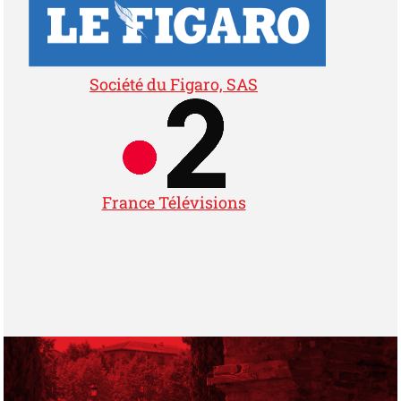
Logo Le FIGARO -
Société du Figaro, SAS
Logo France 2 -
France Télévisions