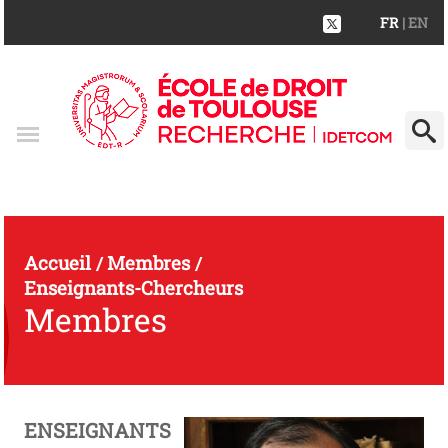
FR
| EN
Accueil
Membres
/
/
Enseignants-Chercheurs
Membres
ENSEIGNANTS