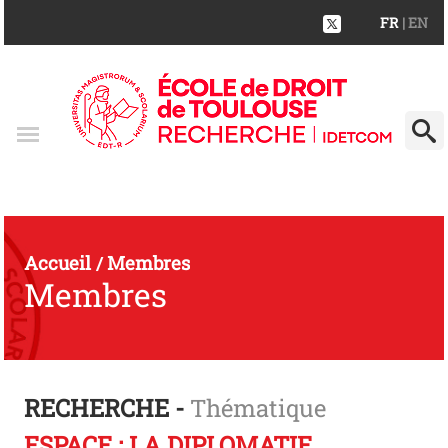
FR
| EN
Accueil
Membres
/
Membres
RECHERCHE -
Thématique
ESPACE : LA DIPLOMATIE