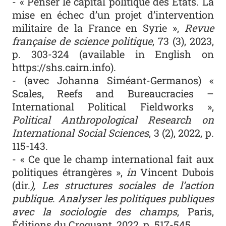
- « Penser le capital politique des États. La
mise en échec d’un projet d’intervention
militaire de la France en Syrie »,
Revue
française de science politique
, 73 (3), 2023,
p. 303-324 (
available in English on
https://shs.cairn.info
).
- (avec Johanna Siméant-Germanos) «
Scales, Reefs and Bureaucracies –
International Political Fieldworks »,
Political Anthropological Research on
International Social Sciences
, 3 (2), 2022, p.
115-143.
- « Ce que le champ international fait aux
politiques étrangères »,
in
Vincent Dubois
(dir.
), Les structures sociales de l’action
publique
.
Analyser les politiques publiques
avec la sociologie des champs
, Paris,
Éditions du Croquant, 2022, p. 517-545.