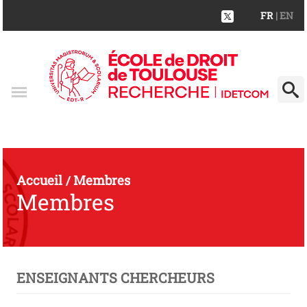
FR
| EN
Accueil
Membres
/
Membres
ENSEIGNANTS CHERCHEURS