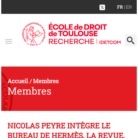
FR
| EN
Accueil
Membres
/
Membres
NICOLAS PEYRE INTÈGRE LE
BUREAU DE HERMÈS, LA REVUE,