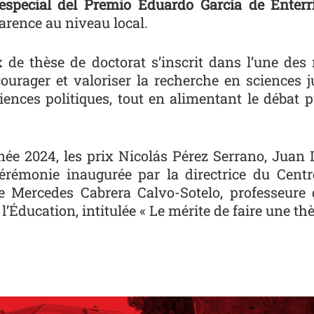
special del Premio Eduardo García de Enterr
parence au niveau local.
x de thèse de doctorat s’inscrit dans l’une de
courager et valoriser la recherche en sciences ju
iences politiques, tout en alimentant le débat p
née 2024, les prix Nicolás Pérez Serrano, Juan L
cérémonie inaugurée par la directrice du Cent
e Mercedes Cabrera Calvo-Sotelo, professeure 
l’Éducation, intitulée « Le mérite de faire une th